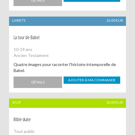
DÉTAILS
LIVRETS
10,00
EUR
La tour de Babel
10-14 ans
Ancien Testament
Quatre images pour raconter l’histoire intemporelle de
Babel.
AJOUTER À MA COMMANDE
DÉTAILS
JEUX
18,00
EUR
Bible skate
Tout public