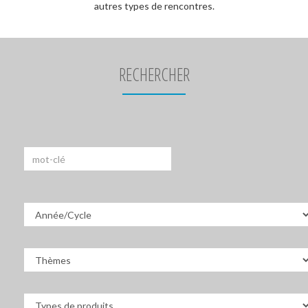
autres types de rencontres.
RECHERCHER
Recherche
par
Mot-
clé
Cycle
Thèmes
Types
d'outil