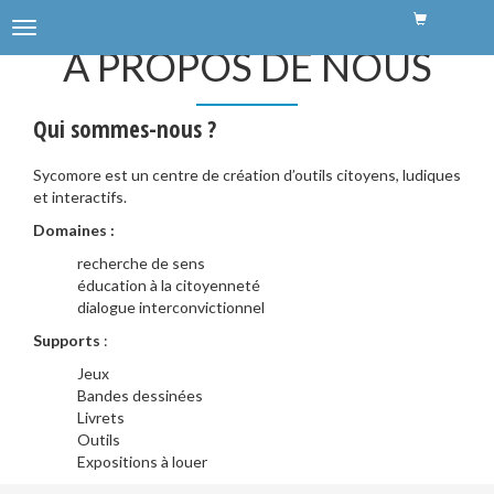
Menu
A PROPOS DE NOUS
de
navigation
Qui sommes-nous ?
Sycomore est un centre de création d’outils citoyens, ludiques
et interactifs.
Domaines :
recherche de sens
éducation à la citoyenneté
dialogue interconvictionnel
Supports
:
Jeux
Bandes dessinées
Livrets
Outils
Expositions à louer