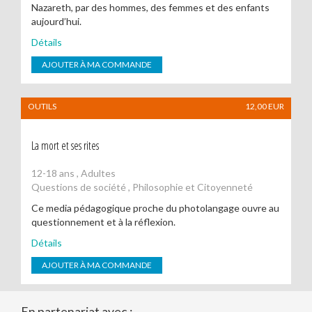
Nazareth, par des hommes, des femmes et des enfants
aujourd’hui.
Détails
AJOUTER À MA COMMANDE
OUTILS
12,00
EUR
La mort et ses rites
12-18 ans , Adultes
Questions de société , Philosophie et Citoyenneté
Ce media pédagogique proche du photolangage ouvre au
questionnement et à la réflexion.
Détails
AJOUTER À MA COMMANDE
En partenariat avec :