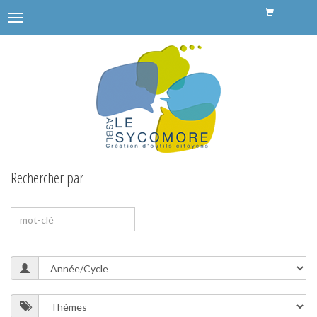
Menu
de
navigation
Sycomore
Rechercher par
RECHERCHE
PAR
MOT-
CLÉ
Cycle
Thèmes